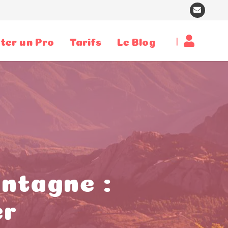
|
ter un Pro
Tarifs
Le Blog
ontagne :
er