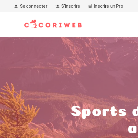
Se connecter
S’inscrire
Inscrire un Pro
person
person_add
post_add
Sports d
a