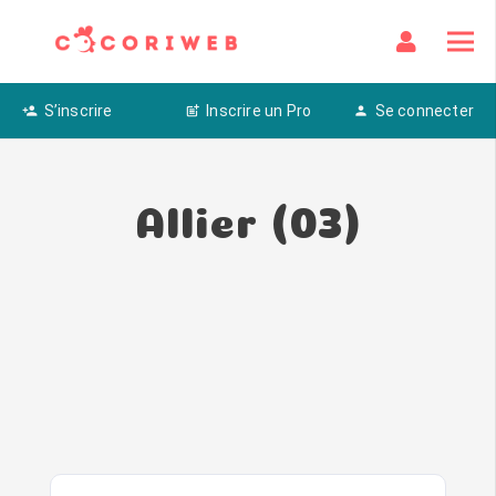
S’inscrire
Inscrire un Pro
Se connecter
person_add
post_add
person
Allier (03)