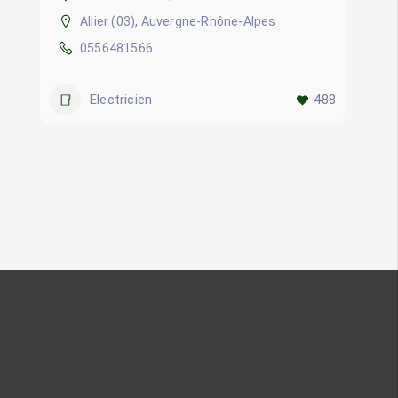
Allier (03)
,
Auvergne-Rhône-Alpes
0556481566
Electricien
488