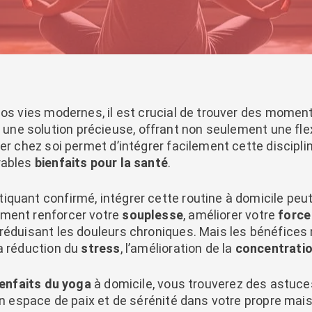
nos vies modernes, il est crucial de trouver des mome
e solution précieuse, offrant non seulement une flex
er chez soi permet d’intégrer facilement cette disciplin
rables
bienfaits pour la santé
.
iquant confirmé, intégrer cette routine à domicile peu
mment renforcer votre
souplesse
, améliorer votre
force
 réduisant les douleurs chroniques. Mais les bénéfices n
la réduction du
stress
, l’amélioration de la
concentrati
ienfaits du yoga
à domicile, vous trouverez des astuce
 un espace de paix et de sérénité dans votre propre ma