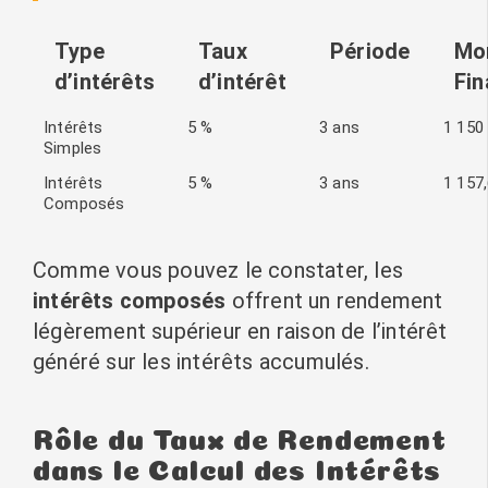
Type
Taux
Période
Mo
d’intérêts
d’intérêt
Fin
Intérêts
5 %
3 ans
1 150
Simples
Intérêts
5 %
3 ans
1 157
Composés
Comme vous pouvez le constater, les
intérêts composés
offrent un rendement
légèrement supérieur en raison de l’intérêt
généré sur les intérêts accumulés.
Rôle du Taux de Rendement
dans le Calcul des Intérêts