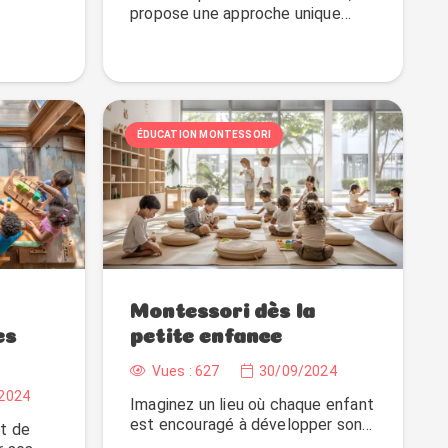
propose une approche unique…
ÉDUCATION MONTESSORI
Montessori dès la
es
petite enfance
Vues :
627
30/09/2024
2024
Imaginez un lieu où chaque enfant
est encouragé à développer son…
st de