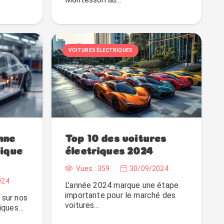
VOITURES ÉLECTRIQUES
nne
Top 10 des voitures
rique
électriques 2024
Vues :
359
30/09/2024
024
L’année 2024 marque une étape
importante pour le marché des
 sur nos
voitures…
riques…