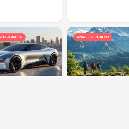
S ÉLECTRIQUES
SPORTS DE PLEIN AIR
onomie des
Sports de plein ai
res électriques en
montagne : activi
essayer
:
936
30/09/2024
Vues :
313
26/09/2
tures électriques
Sports de montagne en plei
nt de révolutionner le
une véritable aventure at