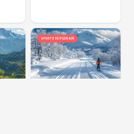
SPORTS DE PLEIN AIR
r en
Les bienfaits du ski de
tés à
fond sur le corps
Vues :
318
26/09/2024
024
Le ski de fond plein air est bien
plus qu’un simple…
n air,
tend