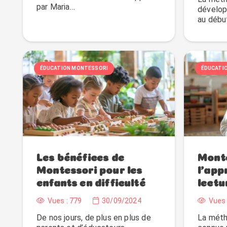
par Maria…
dévelop
au débu
ÉDUCATION MONTESSORI
ÉDUCATI
Les bénéfices de
Monte
Montessori pour les
l’app
enfants en difficulté
lectu
Vues :
779
30/09/2024
Vues 
De nos jours, de plus en plus de
La méth