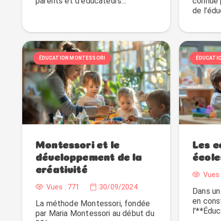
parents et d’éducateurs…
connue 
de l’édu
ÉDUCATION MONTESSORI
ÉDUCATI
Montessori et le
Les c
développement de la
école
créativité
Vues 
Vues :
771
30/09/2024
Dans un
en cons
La méthode Montessori, fondée
l’**Édu
par Maria Montessori au début du