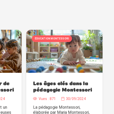
ÉDUCATION MONTESSORI
r de
Les âges clés dans la
ssori
pédagogie Montessori
024
Vues :
871
30/09/2024
t un
La pédagogie Montessori,
reuses
élaborée par Maria Montessori,