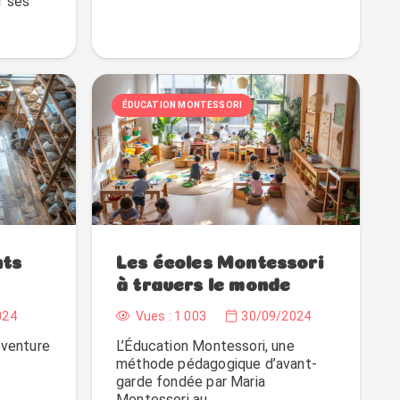
r ses
ÉDUCATION MONTESSORI
nts
Les écoles Montessori
à travers le monde
024
Vues :
1 003
30/09/2024
aventure
L’Éducation Montessori, une
méthode pédagogique d’avant-
garde fondée par Maria
Montessori au…