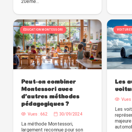
20ème…
ÉDUCATION MONTESSORI
VOITURE
Peut-on combiner
Les a
Montessori avec
voitu
d’autres méthodes
Vues 
pédagogiques ?
Les voi
Vues :
662
30/09/2024
représe
majeure
La méthode Montessori,
automob
largement reconnue pour son