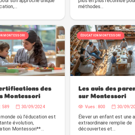
pour son approche unique
plus en plus reconnue pou
cation,…
méthodes…
ON MONTESSORI
ÉDUCATION MONTESSORI
ertifications des
Les avis des pare
s Montessori
sur Montessori
:
589
30/09/2024
Vues :
800
30/09/2
 monde où l’éducation est
Élever un enfant est une 
tante évolution,
extraordinaire remplie de
cation Montessori**…
découvertes et…