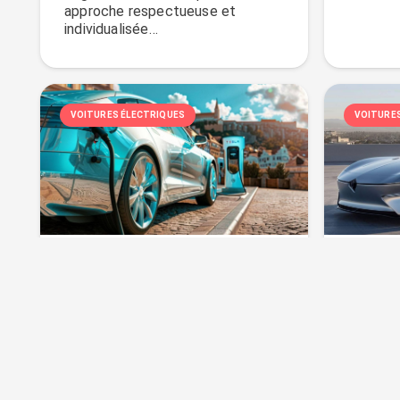
approche respectueuse et
individualisée…
VOITURES ÉLECTRIQUES
VOITURE
Voiture électrique ou
L’aut
hybride : que choisir ?
voitu
2024
Vues :
335
30/09/2024
Vues 
Choisir entre une voiture
électrique et une voiture hybride
Les voi
peut sembler…
continue