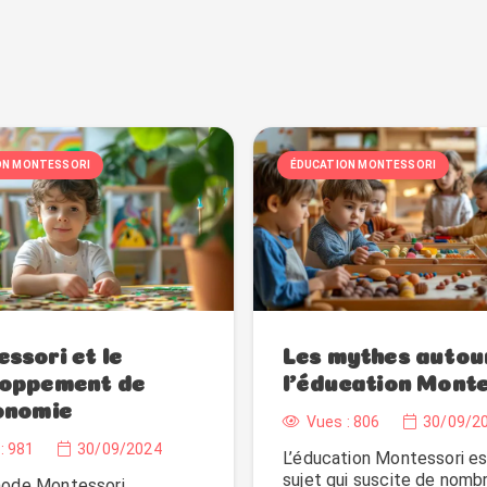
ON MONTESSORI
ÉDUCATION MONTESSORI
ssori et le
Les mythes autou
loppement de
l’éducation Monte
onomie
Vues :
806
30/09/2
:
981
30/09/2024
L’éducation Montessori es
sujet qui suscite de nomb
ode Montessori,