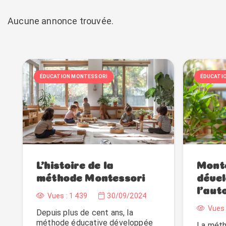
Aucune annonce trouvée.
ÉDUCATION MONTESSORI
ÉDUCATI
L’histoire de la
Monte
méthode Montessori
déve
l’aut
Vues :
1 439
30/09/2024
Vues 
Depuis plus de cent ans, la
méthode éducative développée
La méth