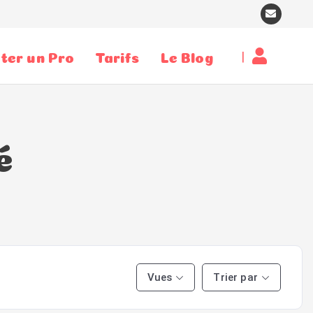
|
ter un Pro
Tarifs
Le Blog
é
Vues
Trier par