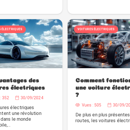
S ÉLECTRIQUES
VOITURES ÉLECTRIQUES
vantages des
Comment fonctio
res électriques
une voiture élect
?
:
352
30/09/2024
Vues :
505
30/09/2
tures électriques
ntent une révolution
De plus en plus présentes
 dans le monde
routes, les voitures élect
ile,…