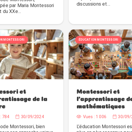
discussions et…
pée par Maria Montessori
t du XXe…
ON MONTESSORI
ÉDUCATION MONTESSORI
ssori et
Montessori et
rentissage de la
l’apprentissage d
re
mathématiques
:
784
30/09/2024
Vues :
1 006
30/09/
ode Montessori, bien
L’éducation Montessori e